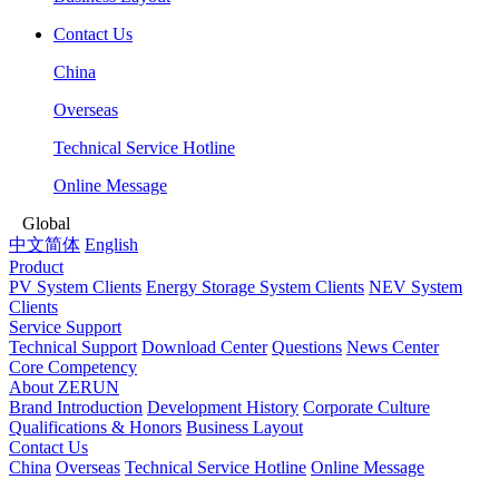
Contact Us
China
Overseas
Technical Service Hotline
Online Message
Global
中文简体
English
Product
PV System Clients
Energy Storage System Clients
NEV System
Clients
Service Support
Technical Support
Download Center
Questions
News Center
Core Competency
About ZERUN
Brand Introduction
Development History
Corporate Culture
Qualifications & Honors
Business Layout
Contact Us
China
Overseas
Technical Service Hotline
Online Message